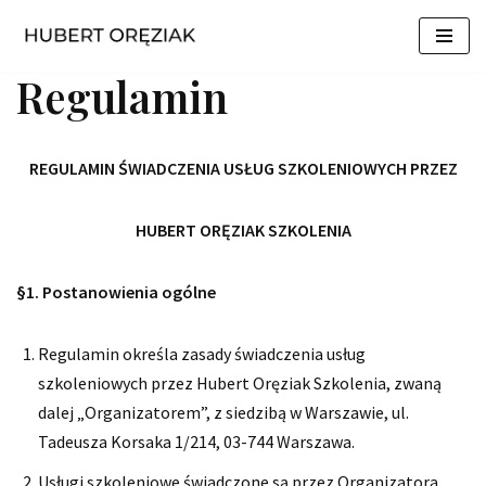
Przejdź
Regulamin
do
treści
REGULAMIN ŚWIADCZENIA USŁUG SZKOLENIOWYCH
PRZEZ
HUBERT ORĘZIAK SZKOLENIA
§1. Postanowienia ogólne
Regulamin określa zasady świadczenia usług
szkoleniowych przez Hubert Oręziak Szkolenia, zwaną
dalej „Organizatorem”, z siedzibą w Warszawie, ul.
Tadeusza Korsaka 1/214, 03-744 Warszawa.
Usługi szkoleniowe świadczone są przez Organizatora