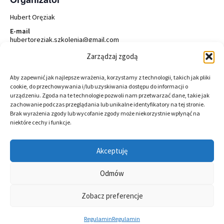
Hubert Oręziak
E-mail
hubertoreziak.szkolenia@gmail.com
Witryna internetowa
Zarządzaj zgodą
Zobacz witrynę internetową Organizator
Aby zapewnić jak najlepsze wrażenia, korzystamy z technologii, takich jak pliki
cookie, do przechowywania i/lub uzyskiwania dostępu do informacji o
urządzeniu. Zgoda na te technologie pozwoli nam przetwarzać dane, takie jak
Wydarzenie
zachowanie podczas przeglądania lub unikalne identyfikatory na tej stronie.
«
Diagnoza AuDHD –
Diagnoza ADHD osób
Nawigacja
Brak wyrażenia zgody lub wycofanie zgody może niekorzystnie wpłynąć na
case studies 1
dorosłych – warsztat
niektóre cechy i funkcje.
dla specjalistów
»
Akceptuję
Odmów
Neve
| Powered by
WordPress
Zobacz preferencje
O mnie
Oferta szkoleń dla specjalistów
Pomoc i wsparcie
Hipnoterapia – sesje indywidualne
Regulamin
Regulamin
Zespół