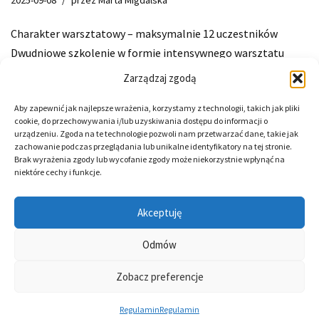
2025-09-08
przez
Marta Migdalska
Charakter warsztatowy – maksymalnie 12 uczestników
Dwudniowe szkolenie w formie intensywnego warsztatu
poświęcone diagnozie ADHD dzieci i młodzieży.Podczas
Zarządzaj zgodą
spotkania omówiony zostanie kompletny proces diagnozy
Aby zapewnić jak najlepsze wrażenia, korzystamy z technologii, takich jak pliki
psychologicznej – od momentu zgłoszenia się,…
Dowiedz się
cookie, do przechowywania i/lub uzyskiwania dostępu do informacji o
więcej »
urządzeniu. Zgoda na te technologie pozwoli nam przetwarzać dane, takie jak
zachowanie podczas przeglądania lub unikalne identyfikatory na tej stronie.
Brak wyrażenia zgody lub wycofanie zgody może niekorzystnie wpłynąć na
niektóre cechy i funkcje.
Akceptuję
Odmów
Neve
| Powered by
WordPress
Zobacz preferencje
O mnie
Oferta szkoleń dla specjalistów
Pomoc i wsparcie
Hipnoterapia – sesje indywidualne
Regulamin
Regulamin
Zespół