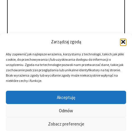
Zarządzaj zgodą
Aby zapewnić jak najlepsze wrażenia, korzystamy z technologii, takich jak pliki
cookie, do przechowywania i/lub uzyskiwania dostępu do informacji o
urządzeniu. Zgoda na te technologie pozwoli nam przetwarzać dane, takie jak
zachowanie podczas przeglądania lub unikalne identyfikatory na tej stronie.
Brak wyrażenia zgody lub wycofanie zgody może niekorzystnie wpłynąć na
niektóre cechy i funkcje.
Akceptuję
Odmów
Zobacz preferencje