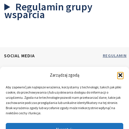
Regulamin grupy
wsparcia
SOCIAL MEDIA
REGULAMIN
RODO
Zarządzaj zgodą
Aby zapewnić jak najlepsze wrażenia, korzystamy z technologii, takich jak pliki
NEWSLETTE
cookie, do przechowywania i/lub uzyskiwania dostępu do informacji o
urządzeniu. Zgoda na te technologie pozwoli nam przetwarzać dane, takie jak
zachowanie podczas przeglądania lub unikalne identyfikatory na tej stronie.
Brak wyrażenia zgody lub wycofanie zgody może niekorzystnie wpłynąć na
niektóre cechy i funkcje.
Hubert Oręziak